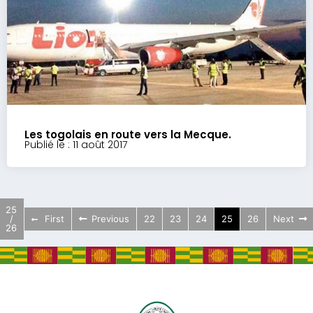
Les togolais en route vers la Mecque.
Publié le : 11 août 2017
25
/
First
Previous
22
23
24
25
26
Next
26