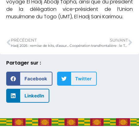
voyage El Hadj Abodji Tapha, ainsi que du président
de la délégation vice-président de l’Union
musulmane du Togo (UMT), El Hadj Sani Karimou.
PRÉCÉDENT
SUIVANT
Hadj 2026 : remise de kits, d’assurance-vie et dernières consignes à la délégation officielle
Coopération transfrontalière : le Togo et le Bénin consolident leur fraternité dans l’espace Ouaké-Copargo / Binah 1 – Binah 2
Partager sur :
Facebook
Twitter
LinkedIn