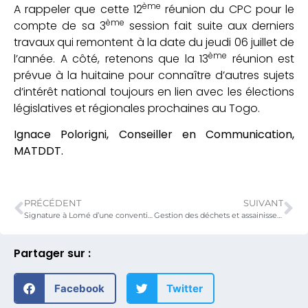
ème
A rappeler que cette 12
réunion du CPC pour le
ème
compte de sa 3
session fait suite aux derniers
travaux qui remontent à la date du jeudi 06 juillet de
ème
l’année. A côté, retenons que la 13
réunion est
prévue à la huitaine pour connaître d’autres sujets
d’intérêt national toujours en lien avec les élections
législatives et régionales prochaines au Togo.
Ignace Polorigni, Conseiller en Communication,
MATDDT.
PRÉCÉDENT
SUIVANT
Signature à Lomé d’une convention séparée : La banque allemande KfW accorde une aide financière au ministère MATDDT pour le compte du FACT
Gestion des déchets et assainissement urbains au Togo : Des orientations définies à Lomé lors du 1er Cotech du projet Gedec Togo
Partager sur :
Facebook
Twitter