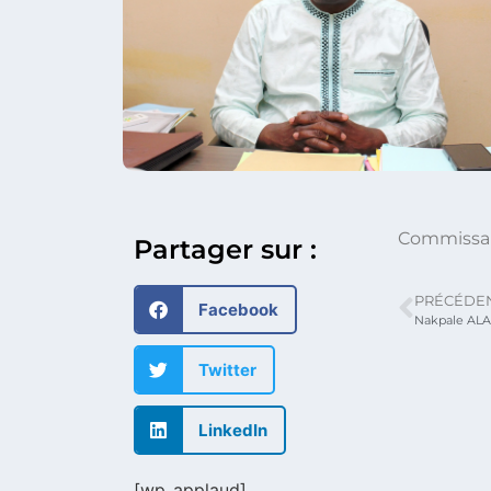
Commissair
Partager sur :
PRÉCÉDE
Facebook
Nakpale AL
Twitter
LinkedIn
[wp_applaud]